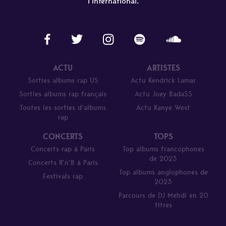
l'international.
ACTU
ARTISTES
Sorties albums rap US
Actu Kendrick Lamar
Sorties albums rap français
Actu Joey Bada$$
Toutes les sorties d’albums
Actu Kanye West
rap
CONCERTS
TOPS
Concerts rap à Paris
Top albums francophones
de 2023
Concerts R’n’B à Paris
Top albums anglophones de
Festivals rap
2023
Parcours de DJ Mehdi en 20
titres