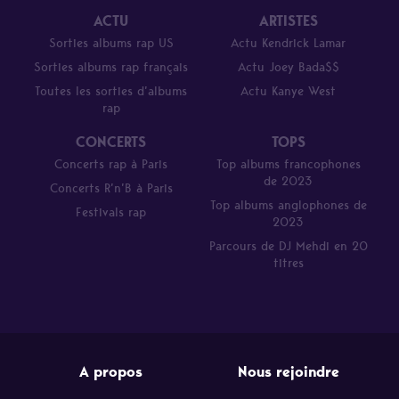
ACTU
ARTISTES
Sorties albums rap US
Actu Kendrick Lamar
Sorties albums rap français
Actu Joey Bada$$
Toutes les sorties d’albums
Actu Kanye West
rap
CONCERTS
TOPS
Concerts rap à Paris
Top albums francophones
de 2023
Concerts R’n’B à Paris
Top albums anglophones de
Festivals rap
2023
Parcours de DJ Mehdi en 20
titres
A propos
Nous rejoindre