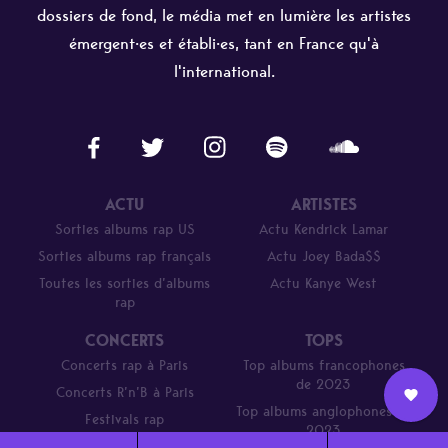
dossiers de fond, le média met en lumière les artistes
émergent·es et établi·es, tant en France qu'à
l'international.
ACTU
ARTISTES
Sorties albums rap US
Actu Kendrick Lamar
Sorties albums rap français
Actu Joey Bada$$
Toutes les sorties d’albums
Actu Kanye West
rap
CONCERTS
TOPS
Concerts rap à Paris
Top albums francophones
de 2023
Concerts R’n’B à Paris
Top albums anglophones de
Festivals rap
Nous
2023
L’équipe
Contact
Newsletter