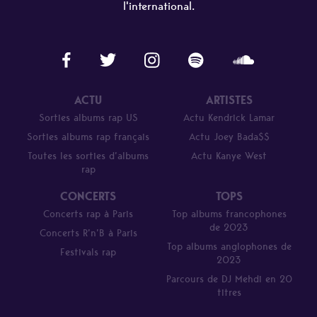
l'international.
ACTU
ARTISTES
Sorties albums rap US
Actu Kendrick Lamar
Sorties albums rap français
Actu Joey Bada$$
Toutes les sorties d’albums
Actu Kanye West
rap
CONCERTS
TOPS
Concerts rap à Paris
Top albums francophones
de 2023
Concerts R’n’B à Paris
Top albums anglophones de
Festivals rap
2023
Parcours de DJ Mehdi en 20
titres