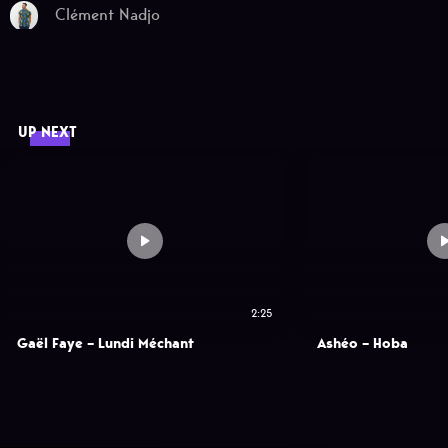
Clément Nadjo
UP NEXT
2:25
Gaël Faye – Lundi Méchant
Ashéo – Hoba