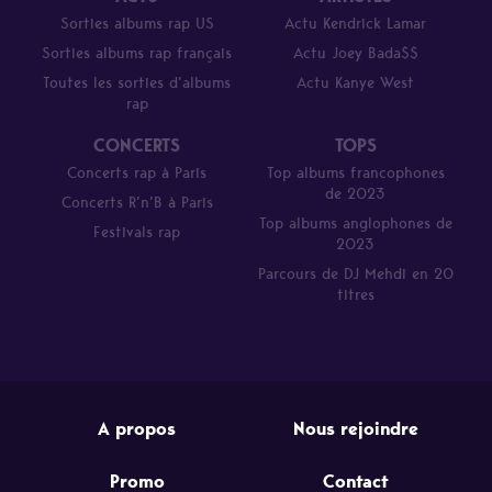
Sorties albums rap US
Actu Kendrick Lamar
Sorties albums rap français
Actu Joey Bada$$
Toutes les sorties d’albums
Actu Kanye West
rap
CONCERTS
TOPS
Concerts rap à Paris
Top albums francophones
de 2023
Concerts R’n’B à Paris
Top albums anglophones de
Festivals rap
2023
Parcours de DJ Mehdi en 20
titres
A propos
Nous rejoindre
Promo
Contact