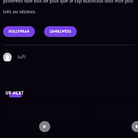
prouvent une fois de plus que le rap marocain doit être pris
très au sérieux.
DOLLYPRAN
LEMHLLWESS
JuPi
UP NEXT