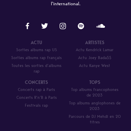
l'international.
ACTU
ARTISTES
Sorties albums rap US
Actu Kendrick Lamar
Sorties albums rap français
Actu Joey Bada$$
Toutes les sorties d’albums
Actu Kanye West
rap
CONCERTS
TOPS
Concerts rap à Paris
Top albums francophones
de 2023
Concerts R’n’B à Paris
Top albums anglophones de
Festivals rap
2023
Parcours de DJ Mehdi en 20
titres