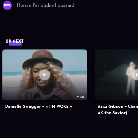
Florian Perraudin-Houssard
UP NEXT
2:58
Danielle Swagger – « I’M WOKE »
Azizi Gibson – Chan
AK the Savior)