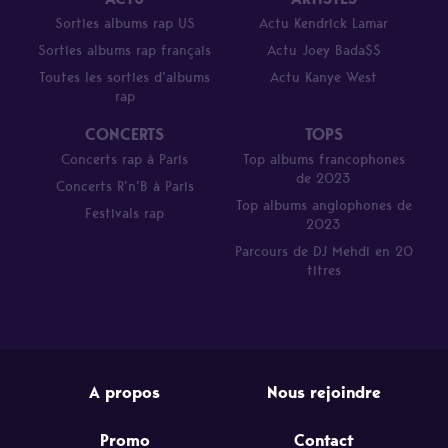
Sorties albums rap US
Actu Kendrick Lamar
Sorties albums rap français
Actu Joey Bada$$
Toutes les sorties d’albums
Actu Kanye West
rap
CONCERTS
TOPS
Concerts rap à Paris
Top albums francophones
de 2023
Concerts R’n’B à Paris
Top albums anglophones de
Festivals rap
2023
Parcours de DJ Mehdi en 20
titres
A propos
Nous rejoindre
Promo
Contact