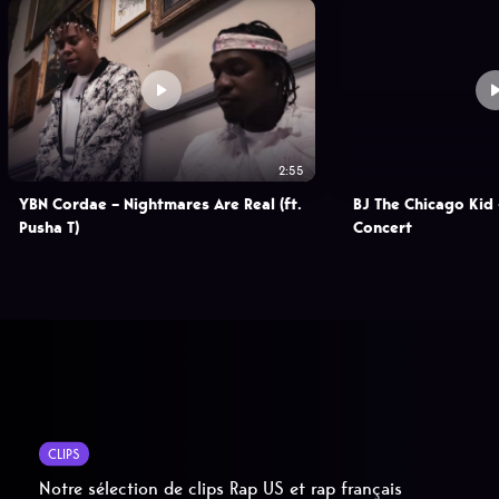
2:55
YBN Cordae – Nightmares Are Real (ft.
BJ The Chicago Kid 
Pusha T)
Concert
CLIPS
Notre sélection de clips Rap US et rap français