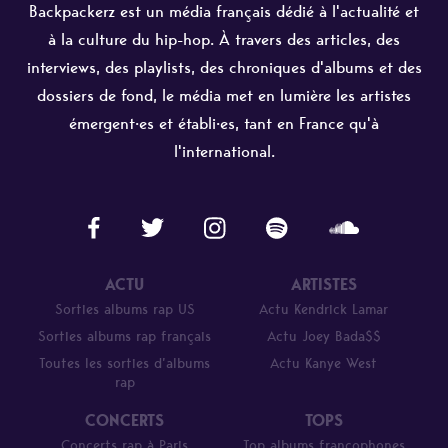
Backpackerz est un média français dédié à l'actualité et
à la culture du hip-hop. À travers des articles, des
interviews, des playlists, des chroniques d'albums et des
dossiers de fond, le média met en lumière les artistes
émergent·es et établi·es, tant en France qu'à
l'international.
ACTU
ARTISTES
Sorties albums rap US
Actu Kendrick Lamar
Sorties albums rap français
Actu Joey Bada$$
Toutes les sorties d’albums
Actu Kanye West
rap
CONCERTS
TOPS
Concerts rap à Paris
Top albums francophones