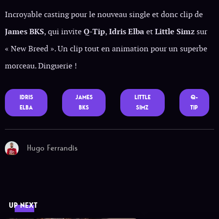
Incroyable casting pour le nouveau single et donc clip de
James BKS
, qui invite
Q-Tip
,
Idris Elba
et
Little Simz
sur
« New Breed ». Un clip tout en animation pour un superbe
morceau. Dinguerie !
IDRIS
JAMES
LITTLE
Q-
ELBA
BKS
SIMZ
TIP
Hugo Ferrandis
UP NEXT