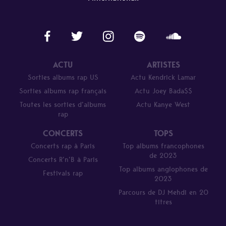
ACTU
ARTISTES
Sorties albums rap US
Actu Kendrick Lamar
Sorties albums rap français
Actu Joey Bada$$
Toutes les sorties d’albums
Actu Kanye West
rap
CONCERTS
TOPS
Concerts rap à Paris
Top albums francophones
de 2023
Concerts R’n’B à Paris
Top albums anglophones de
Festivals rap
2023
Parcours de DJ Mehdi en 20
titres