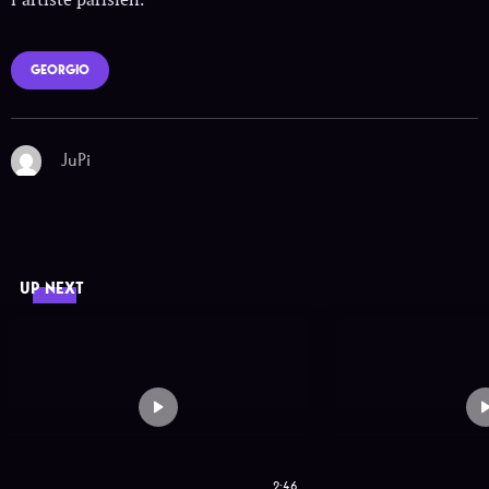
GEORGIO
JuPi
UP NEXT
2:46