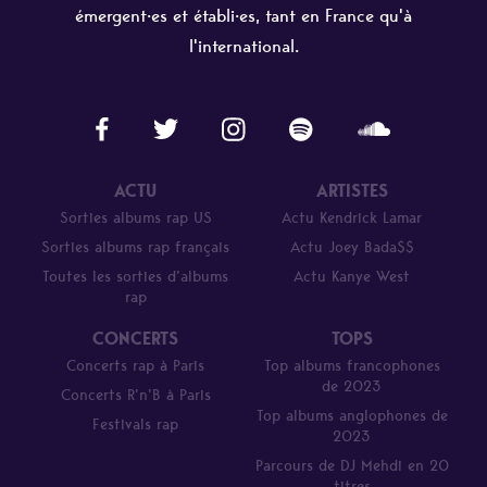
émergent·es et établi·es, tant en France qu'à
l'international.
ACTU
ARTISTES
Sorties albums rap US
Actu Kendrick Lamar
Sorties albums rap français
Actu Joey Bada$$
Toutes les sorties d’albums
Actu Kanye West
rap
CONCERTS
TOPS
Concerts rap à Paris
Top albums francophones
de 2023
Concerts R’n’B à Paris
Top albums anglophones de
Festivals rap
2023
Parcours de DJ Mehdi en 20
titres