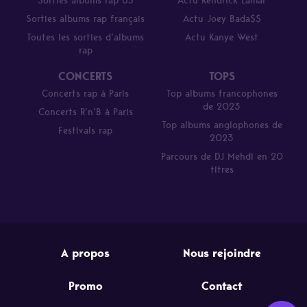
Sorties albums rap US
Actu Kendrick Lamar
Sorties albums rap français
Actu Joey Bada$$
Toutes les sorties d’albums
Actu Kanye West
rap
CONCERTS
TOPS
Concerts rap à Paris
Top albums francophones
de 2023
Concerts R’n’B à Paris
Top albums anglophones de
Festivals rap
2023
Parcours de DJ Mehdi en 20
titres
A propos
Nous rejoindre
Promo
Contact