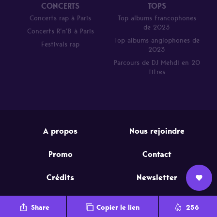
CONCERTS
TOPS
Concerts rap à Paris
Top albums francophones
de 2023
Concerts R’n’B à Paris
Top albums anglophones de
Festivals rap
2023
Parcours de DJ Mehdi en 20
titres
A propos
Nous rejoindre
Promo
Contact
Crédits
Newsletter
Nous
L’équipe
Contact
Newsletter
BACKPACKERZ – Tous droits réservés 2025
Share
Copier le lien
256
rejoindre