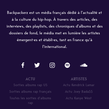
Backpackerz est un média français dédié à l'actualité et
à la culture du hip-hop. À travers des articles, des
interviews, des playlists, des chroniques d'albums et des
dossiers de fond, le média met en lumière les artistes
émergent·es et établi·es, tant en France qu'à
l'international.
ACTU
ARTISTES
Sorties albums rap US
Actu Kendrick Lamar
Sorties albums rap français
Actu Joey Bada$$
Toutes les sorties d’albums
Actu Kanye West
rap