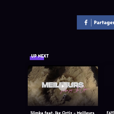
Partage
UP NEXT
Slimka feat. Ike Ortiz – Meilleurs
FAY