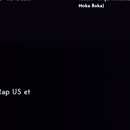
Moka Boka)
 Rap US et