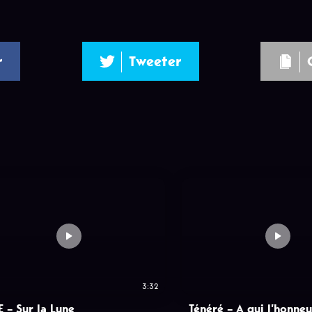
r
Tweeter
3:32
E – Sur la Lune
Ténéré – A qui l’honneu