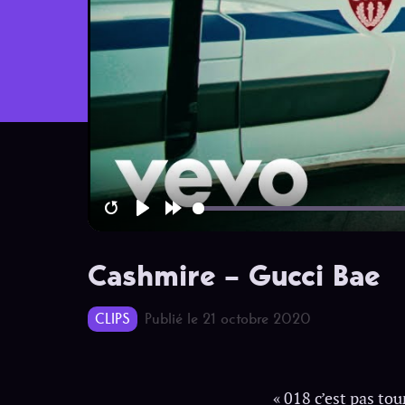
Restart
Play
Forward
10s
Cashmire – Gucci Bae
CLIPS
Publié le 21 octobre 2020
« 018 c’est pas to