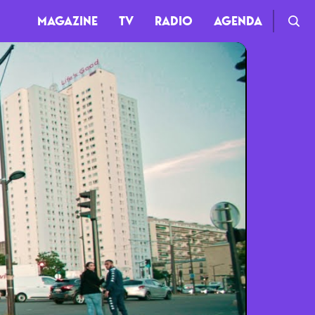
MAGAZINE
TV
RADIO
AGENDA
TV
Clips
Live
Documentaires
Web-séries