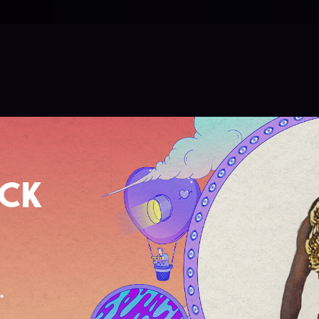
OCK
.