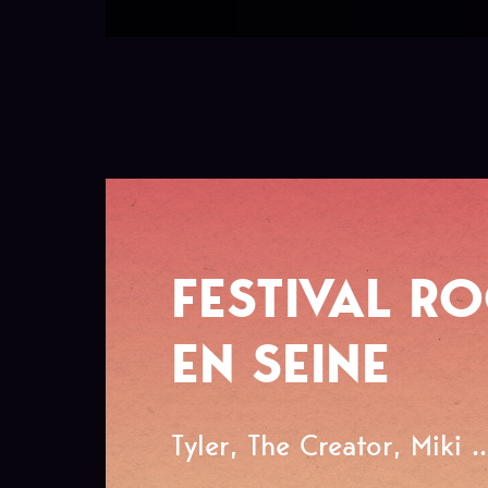
FESTIVAL R
EN SEINE
Tyler, The Creator, Miki ..