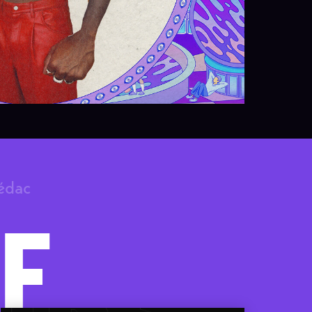
rédac
F