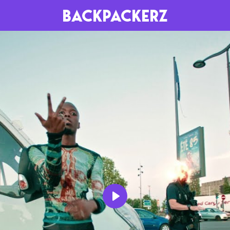
BACKPACKERZ
AGENDA
RADIO
Paris
Playlists
Festivals
Podcasts
Mixes
Play