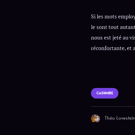
Si les mots employ
le sont tout autant
nous est jeté au v
réconfortante, et 
CASHMIRE
Théo Lovestei