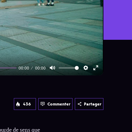
00:00
00:00
Mute
Settings
Enter
fullscreen
436
Commenter
Partager
lourde de sens que