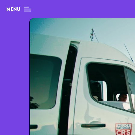
MENU
MAG
Dossiers
Tops
Interviews
Chroniques
Sorties
Newsletter