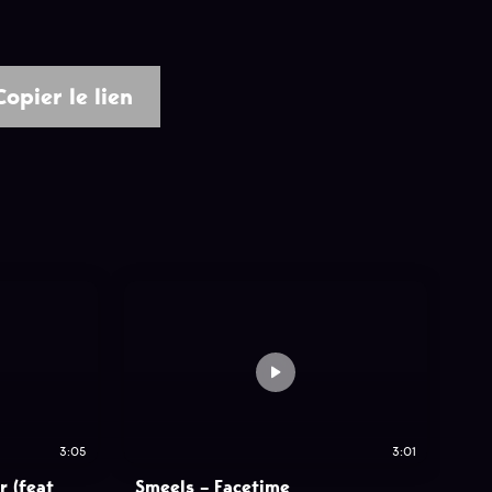
Copier le lien
3:05
3:01
r (feat
Smeels – Facetime