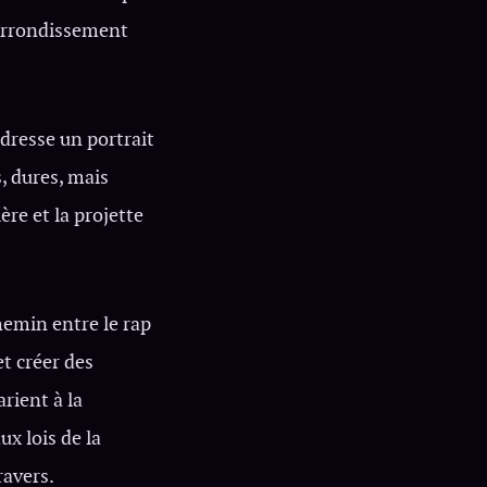
 arrondissement
s dresse un portrait
, dures, mais
ère et la projette
hemin entre le rap
et créer des
rient à la
x lois de la
ravers.