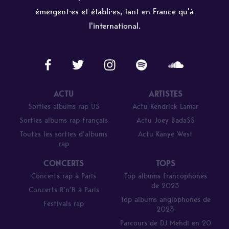
émergent·es et établi·es, tant en France qu'à
l'international.
ACTU
ARTISTES
Sorties albums rap US
Actu Kendrick Lamar
Sorties albums rap français
Actu Joey Bada$$
Toutes les sorties d’albums
Actu Kanye West
rap
CONCERTS
TOPS
Concerts rap à Paris
Top albums francophones
de 2023
Concerts R’n’B à Paris
Top albums anglophones de
Festivals rap
2023
Parcours de DJ Mehdi en 20