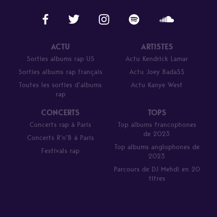
ACTU
ARTISTES
Sorties albums rap US
Actu Kendrick Lamar
Sorties albums rap français
Actu Joey Bada$$
Toutes les sorties d’albums
Actu Kanye West
rap
CONCERTS
TOPS
Concerts rap à Paris
Top albums francophones
de 2023
Concerts R’n’B à Paris
Top albums anglophones de
Festivals rap
2023
Parcours de DJ Mehdi en 20
titres