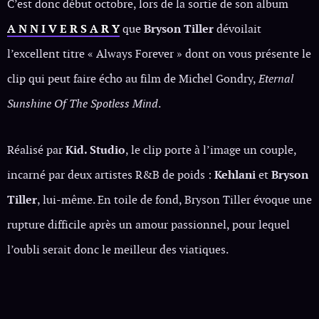
C’est donc début octobre, lors de la sortie de son album
A N N I V E R S A R Y
que
Bryson Tiller
dévoilait
l’excellent titre « Always Forever » dont on vous présente le
clip qui peut faire écho au film de Michel Gondry,
Eternal
Sunshine Of The Spotless Mind
.
Réalisé par
Kid. Studio
, le clip porte à l’image un couple,
incarné par deux artistes R&B de poids :
Kehlani
et
Bryson
Tiller
, lui-même. En toile de fond, Bryson Tiller évoque une
rupture difficile après un amour passionnel, pour lequel
l’oubli serait donc le meilleur des viatiques.