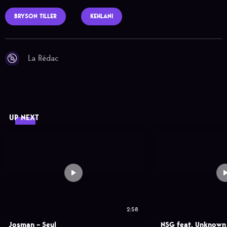
BRYSON TILLER
KEHLANI
La Rédac
UP NEXT
2:58
Josman – Seul
NSG feat. Unknown 