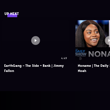
UP NEXT
4:49
EarthGang – The Side + Bank | Jimmy
Noname | The Daily
Fallon
Noah