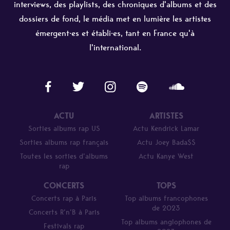
interviews, des playlists, des chroniques d'albums et des
dossiers de fond, le média met en lumière les artistes
émergent·es et établi·es, tant en France qu'à
l'international.
ACTU
ARTISTES
Sorties albums rap US
Actu Kendrick Lamar
Sorties albums rap français
Actu Joey Bada$$
Toutes les sorties d’albums
Actu Kanye West
rap
CONCERTS
TOPS
Concerts rap à Paris
Top albums francophones
de 2023
Concerts R’n’B à Paris
Top albums anglophones de
Festivals rap