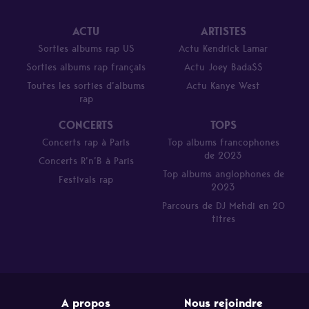
ACTU
ARTISTES
Sorties albums rap US
Actu Kendrick Lamar
Sorties albums rap français
Actu Joey Bada$$
Toutes les sorties d’albums
Actu Kanye West
rap
CONCERTS
TOPS
Concerts rap à Paris
Top albums francophones
de 2023
Concerts R’n’B à Paris
Top albums anglophones de
Festivals rap
2023
Parcours de DJ Mehdi en 20
titres
A propos
Nous rejoindre