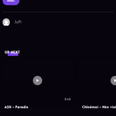
BABZ
JuPi
UP NEXT
3:43
A2H – Paradis
Chloëmoi – Néo vis