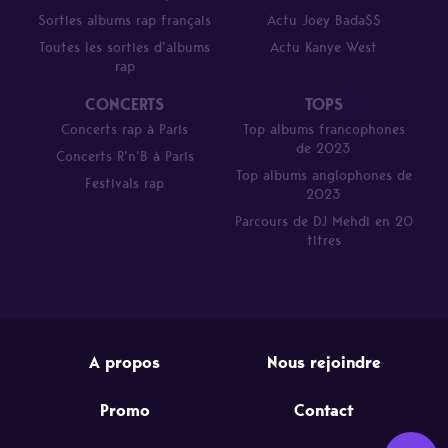
Sorties albums rap français
Actu Joey Bada$$
Toutes les sorties d’albums
Actu Kanye West
rap
CONCERTS
TOPS
Concerts rap à Paris
Top albums francophones
de 2023
Concerts R’n’B à Paris
Top albums anglophones de
Festivals rap
2023
Parcours de DJ Mehdi en 20
titres
A propos
Nous rejoindre
Promo
Contact