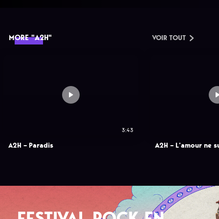
MORE "A2H"
VOIR TOUT
3:43
A2H – Paradis
A2H – L’amour ne su
FESTIVAL ROCK EN