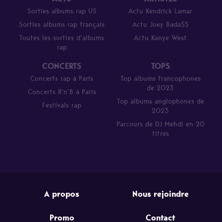
Sorties albums rap US
Actu Kendrick Lamar
Sorties albums rap français
Actu Joey Bada$$
Toutes les sorties d’albums
Actu Kanye West
rap
CONCERTS
TOPS
Concerts rap à Paris
Top albums francophones
de 2023
Concerts R’n’B à Paris
Top albums anglophones de
Festivals rap
2023
Parcours de DJ Mehdi en 20
titres
A propos
Nous rejoindre
Promo
Contact