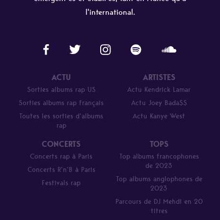
l'international.
ACTU
ARTISTES
Sorties albums rap US
Actu Kendrick Lamar
Sorties albums rap français
Actu Joey Bada$$
Toutes les sorties d’albums
Actu Kanye West
rap
CONCERTS
TOPS
Concerts rap à Paris
Top albums francophones
de 2023
Concerts R’n’B à Paris
Top albums anglophones de
Festivals rap
2023
Parcours de DJ Mehdi en 20
titres