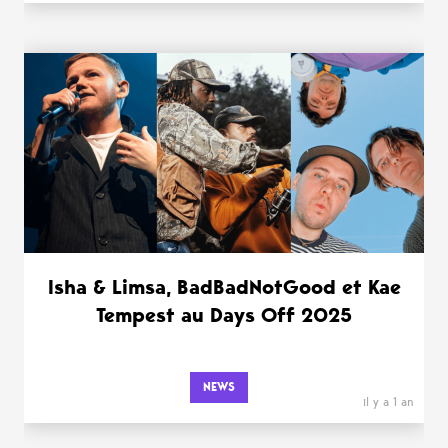
Isha & Limsa, BadBadNotGood et Kae
Tempest au Days Off 2025
NEWS
il y a 1 an