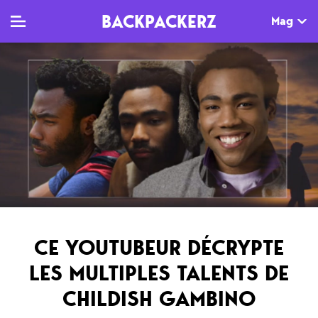
BACKPACKERZ
Mag
TV
MAG
AGENDA
Clips
Dossiers
Paris
Live
Tops
Festivals
Documentaires
Interviews
Web-séries
Chroniques
CE YOUTUBEUR DÉCRYPTE
Sorties
LES MULTIPLES TALENTS DE
Newsletter
CHILDISH GAMBINO