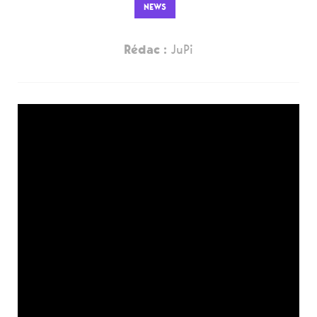
NEWS
Rédac :
JuPi