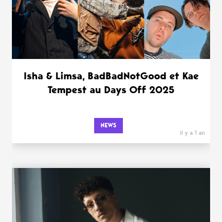
Isha & Limsa, BadBadNotGood et Kae
Tempest au Days Off 2025
NEWS
il y a 1 an