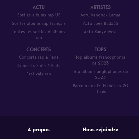
ACTU
ARTISTES
Sorties albums rap US
Actu Kendrick Lamar
Sorties albums rap français
Actu Joey Bada$$
Toutes les sorties d’albums
Actu Kanye West
rap
CONCERTS
TOPS
Concerts rap à Paris
Top albums francophones
de 2023
Concerts R’n’B à Paris
Top albums anglophones de
Festivals rap
2023
Parcours de DJ Mehdi en 20
titres
A propos
Nous rejoindre