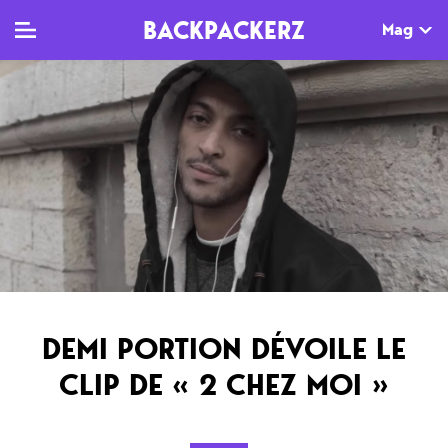
BACKPACKERZ
Mag
TV
MAG
AGENDA
Clips
Dossiers
Paris
Live
Tops
Festivals
Documentaires
Interviews
Web-séries
Chroniques
DEMI PORTION DÉVOILE LE
Sorties
CLIP DE « 2 CHEZ MOI »
Newsletter