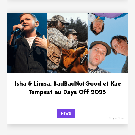
Isha & Limsa, BadBadNotGood et Kae
Tempest au Days Off 2025
NEWS
il y a 1 an