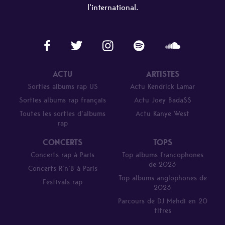
l'international.
ACTU
ARTISTES
Sorties albums rap US
Actu Kendrick Lamar
Sorties albums rap français
Actu Joey Bada$$
Toutes les sorties d’albums
Actu Kanye West
rap
CONCERTS
TOPS
Concerts rap à Paris
Top albums francophones
de 2023
Concerts R’n’B à Paris
Top albums anglophones de
Festivals rap
2023
Parcours de DJ Mehdi en 20
titres