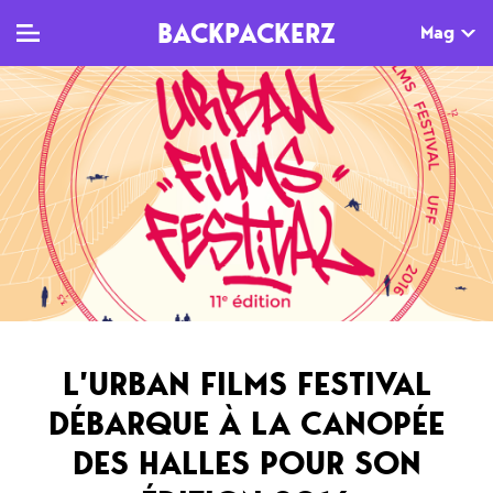
BACKPACKERZ
Mag
TV
MAG
AGENDA
Clips
Dossiers
Paris
Live
Tops
Festivals
Documentaires
Interviews
Web-séries
Chroniques
L’URBAN FILMS FESTIVAL
Sorties
DÉBARQUE À LA CANOPÉE
Newsletter
DES HALLES POUR SON