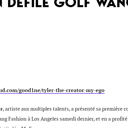
N DÉFILÉ GOLF WA
oud.com/good1ne/tyler-the-creator-my-ego
or
, artiste aux multiples talents, a présenté sa première c
g Fashion à Los Angeles samedi dernier, et en a profité 