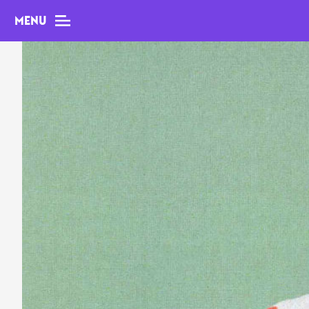
MENU
MAG
Dossiers
Tops
Interviews
Chroniques
Sorties
Newsletter