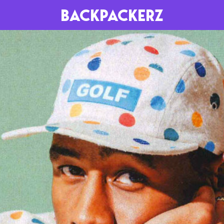
BACKPACKERZ
AGENDA
RADIO
Paris
Playlists
Festivals
Podcasts
Mixes