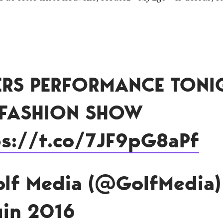
ERS PERFORMANCE TONI
 FASHION SHOW
ps://t.co/7JF9pG8aPf
olf Media (@GoIfMedia)
uin 2016