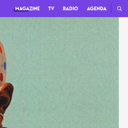
MAGAZINE
TV
RADIO
AGENDA
TV
Clips
Live
Documentaires
Web-séries