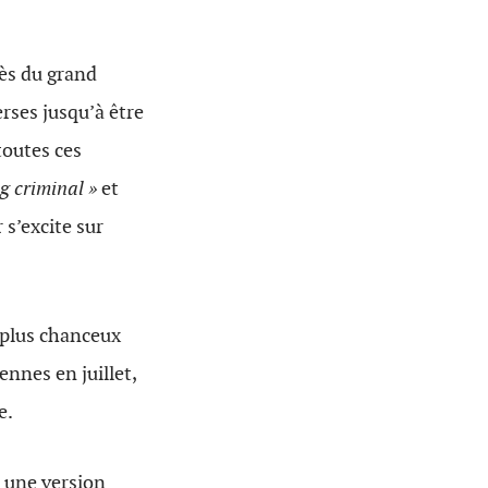
ès du grand
erses jusqu’à être
outes ces
ng criminal »
et
r s’excite sur
 plus chanceux
ennes en juillet,
e.
t une version