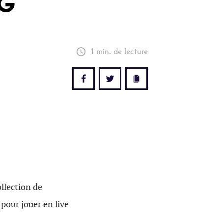
NG
1 min. de lecture
ollection de
pour jouer en live