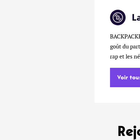
L
BACKPACKERZ
goût du part
rap et les n
Voir tou
Rej