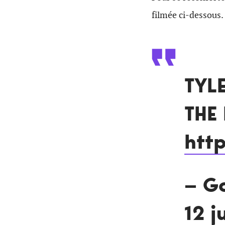
filmée ci-dessous.
TYL
THE
htt
— G
12 j