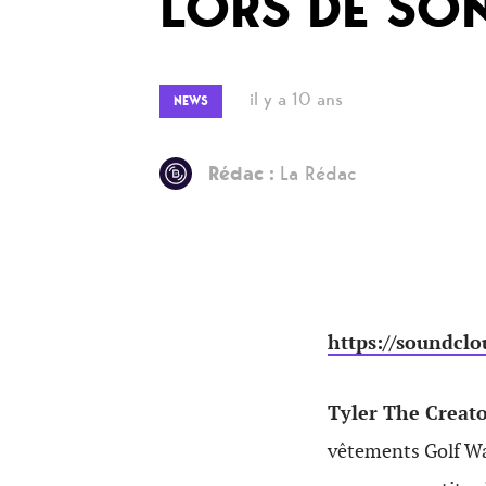
LORS DE SO
il y a 10 ans
NEWS
Rédac :
La Rédac
https://soundcl
Tyler The Creat
vêtements Golf Wan