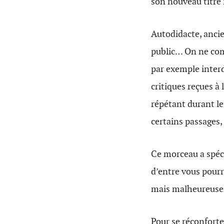
son nouveau titre 
Autodidacte, anci
public… On ne comp
par exemple interd
critiques reçues à 
répétant durant le
certains passages,
Ce morceau a spéci
d’entre vous pourr
mais malheureusem
Pour se réconforte