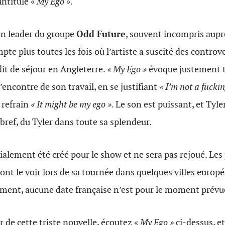
intitulé «
My Ego
».
en leader du groupe
Odd Future
, souvent incompris aupr
te plus toutes les fois où l’artiste a suscité des controv
it de séjour en Angleterre.
« My Ego »
évoque justement t
l’encontre de son travail, en se justifiant
« I’m not a fucki
 refrain
« It might be my ego »
. Le son est puissant, et Tyle
 bref, du Tyler dans toute sa splendeur.
alement été créé pour le show et ne sera pas rejoué. Les
ont le voir lors de sa tournée dans quelques villes europé
ent, aucune date française n’est pour le moment prévu
r de cette triste nouvelle, écoutez «
My Ego »
ci-dessus, e