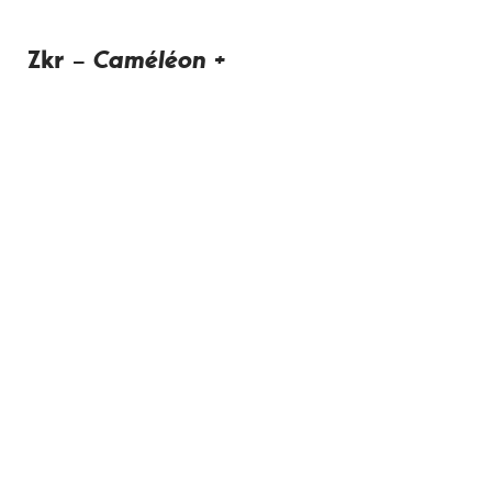
Zkr –
Caméléon +