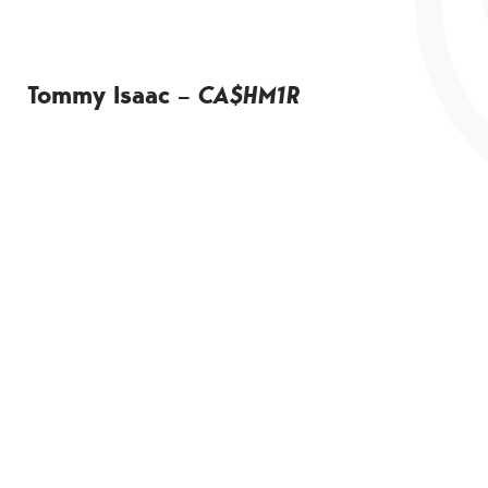
Tommy Isaac –
CA$HM1R