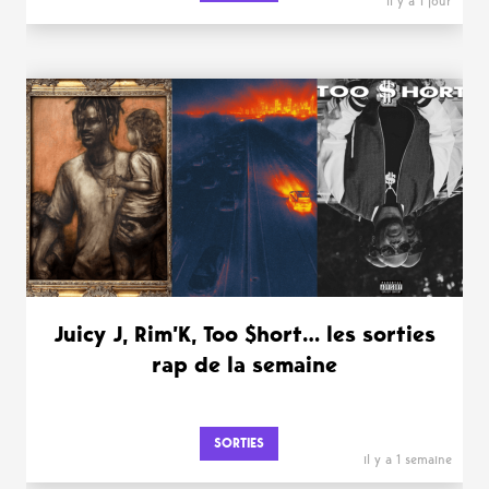
il y a 1 jour
Juicy J, Rim’K, Too $hort… les sorties
rap de la semaine
SORTIES
il y a 1 semaine