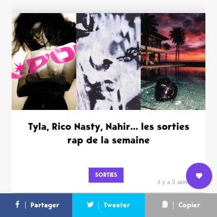
Tyla, Rico Nasty, Nahir… les sorties
rap de la semaine
SORTIES
il y a 2 semaines
Nous
L’équipe
Contact
Newsletter
Partager
Tweeter
Copier
rejoindre