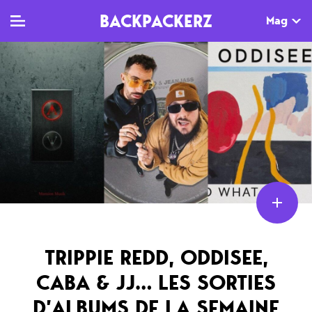
BACKPACKERZ
Mag
TV
MAG
AGENDA
Clips
Dossiers
Paris
Live
Tops
Festivals
Documentaires
Interviews
Web-séries
Chroniques
Sorties
TRIPPIE REDD, ODDISEE,
CABA & JJ… LES SORTIES
Newsletter
D’ALBUMS DE LA SEMAINE