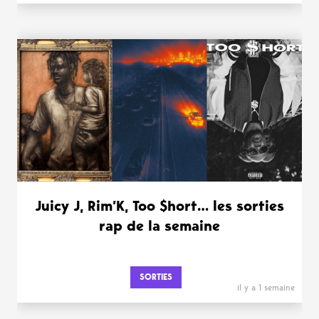
Juicy J, Rim’K, Too $hort… les sorties
rap de la semaine
SORTIES
il y a 1 semaine