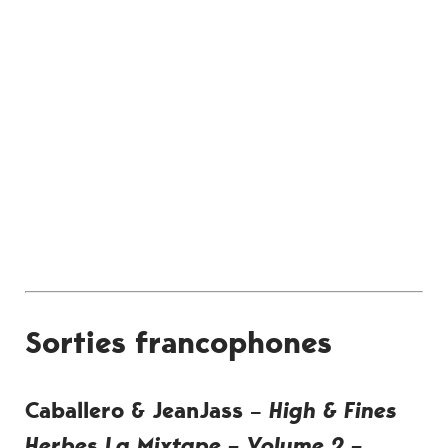
Sorties francophones
Caballero & JeanJass –
High & Fines
Herbes La Mixtape – Volume 2 –