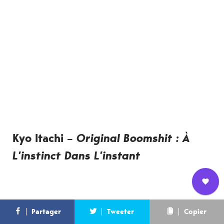
Kyo Itachi
–
Original Boomshit : À
L’instinct Dans L’instant
Nous
L’équipe
Contact
Newsletter
Partager
Tweeter
Copier
rejoindre