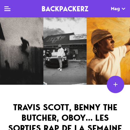
BACKPACKERZ
Mag
TV
MAG
AGENDA
Clips
Dossiers
Paris
Live
Tops
Festivals
Documentaires
Interviews
Web-séries
Chroniques
Sorties
TRAVIS SCOTT, BENNY THE
BUTCHER, OBOY… LES
Newsletter
SORTIES RAP DE LA SEMAINE