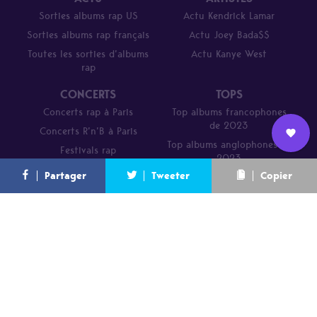
Sorties albums rap US
Actu Kendrick Lamar
Sorties albums rap français
Actu Joey Bada$$
Toutes les sorties d’albums
Actu Kanye West
rap
CONCERTS
TOPS
Concerts rap à Paris
Top albums francophones
de 2023
Concerts R’n’B à Paris
Top albums anglophones de
Festivals rap
Nous
2023
L’équipe
Contact
Newsletter
Partager
Tweeter
Copier
rejoindre
Parcours de DJ Mehdi en 20
titres
A propos
Nous rejoindre
Promo
Contact