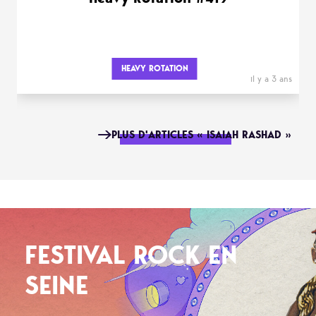
HEAVY ROTATION
il y a 3 ans
PLUS D'ARTICLES « ISAIAH RASHAD »
FESTIVAL ROCK EN
SEINE