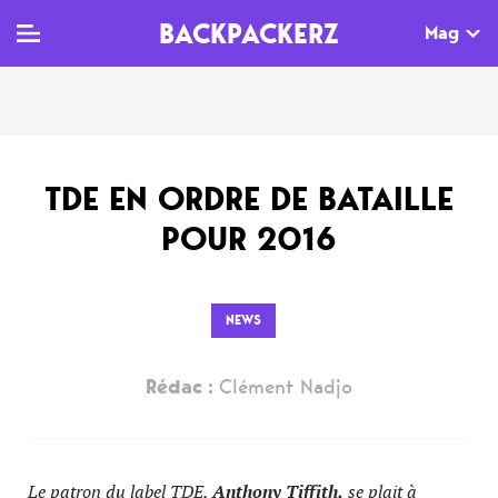
BACKPACKERZ
Mag
TV
MAG
AGENDA
TDE EN ORDRE DE BATAILLE
Clips
Dossiers
Paris
POUR 2016
Live
Tops
Festivals
Documentaires
Interviews
NEWS
Web-séries
Chroniques
Rédac :
Clément Nadjo
Sorties
Newsletter
Le patron du label TDE,
Anthony Tiffith,
se plait à