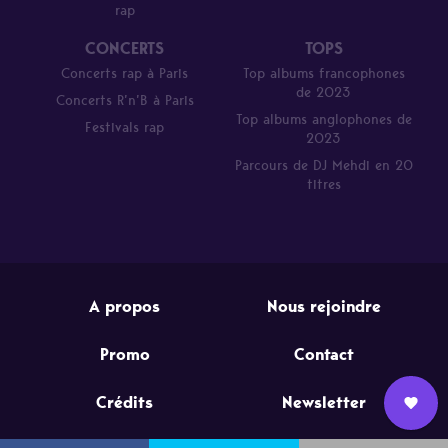
rap
CONCERTS
TOPS
Concerts rap à Paris
Top albums francophones
de 2023
Concerts R’n’B à Paris
Top albums anglophones de
Festivals rap
2023
Parcours de DJ Mehdi en 20
titres
A propos
Nous rejoindre
Promo
Contact
Crédits
Newsletter
Nous