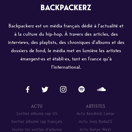
Backpackerz est un média français dédié à l'actualité et
à la culture du hip-hop. À travers des articles, des
interviews, des playlists, des chroniques d'albums et des
dossiers de fond, le média met en lumière les artistes
émergent·es et établi·es, tant en France qu'à
l'international.
ACTU
ARTISTES
Sorties albums rap US
Actu Kendrick Lamar
Sorties albums rap français
Actu Joey Bada$$
Toutes les sorties d’albums
Actu Kanye West