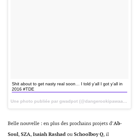
Shit about to get nasty real soon… I told y’all I got y’all in
2016 #TDE
Une photo publiée par gwadpot (@dangerookipawaa) le
29 
Belle nouvelle : en plus des prochains projets d’
Ab-
Soul
,
SZA
,
Isaiah Rashad
ou
Schoolboy Q
, il