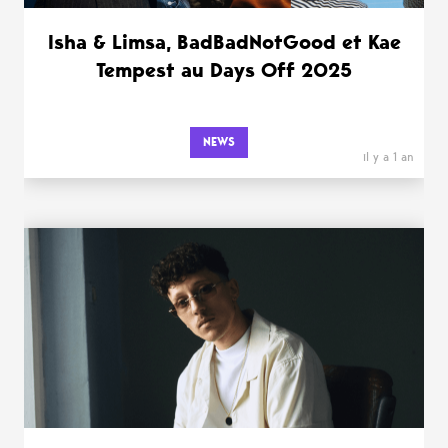
Isha & Limsa, BadBadNotGood et Kae
Tempest au Days Off 2025
NEWS
il y a 1 an