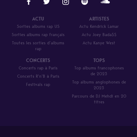
ACTU
ARTISTES
Sorties albums rap US
Actu Kendrick Lamar
Sorties albums rap français
Actu Joey Bada$$
Toutes les sorties d’albums
Actu Kanye West
rap
CONCERTS
TOPS
Concerts rap à Paris
Top albums francophones
de 2023
Concerts R’n’B à Paris
Top albums anglophones de
Festivals rap
2023
Parcours de DJ Mehdi en 20
titres