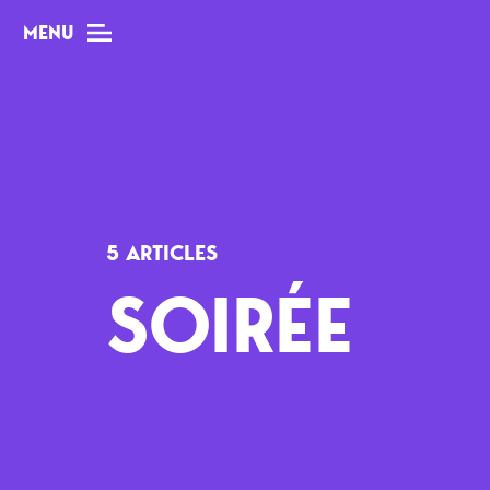
MENU
MAG
Dossiers
5 ARTICLES
Tops
SOIRÉE
Interviews
Chroniques
Sorties
Newsletter