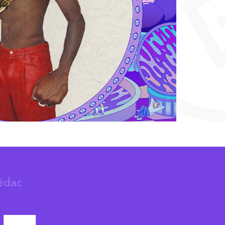
rédac