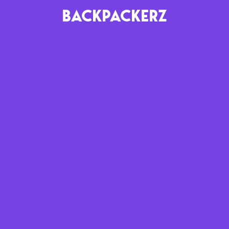
BACKPACKERZ
AGENDA
RADIO
Paris
Playlists
Festivals
Podcasts
Mixes