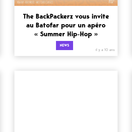
The BackPackerz vous invite
au Batofar pour un apéro
« Summer Hip-Hop »
NEWS
il y a 10 ans