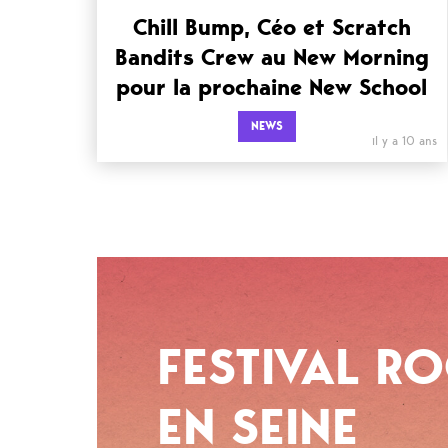
Chill Bump, Céo et Scratch
Bandits Crew au New Morning
pour la prochaine New School
NEWS
il y a 10 ans
FESTIVAL R
EN SEINE