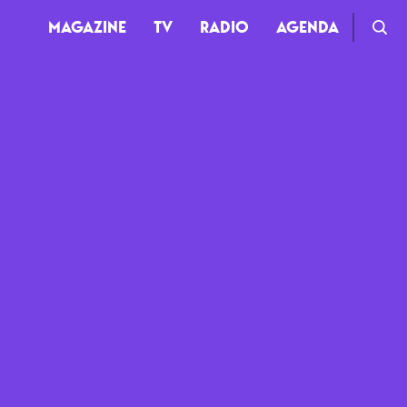
MAGAZINE
TV
RADIO
AGENDA
TV
Clips
Live
Documentaires
Web-séries