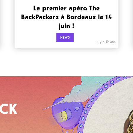
Le premier apéro The
BackPackerz à Bordeaux le 14
juin !
NEWS
il y a 12 ans
OCK