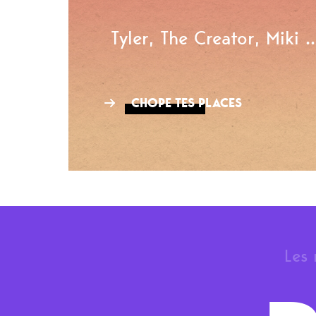
Tyler, The Creator, Miki ..
CHOPE TES PLACES
Les 