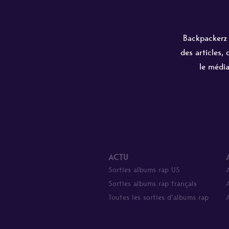
Backpackerz e
des articles,
le média
ACTU
Sorties albums rap US
Sorties albums rap français
Toutes les sorties d’albums rap