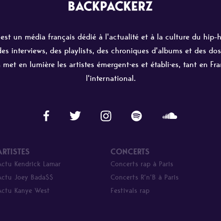
st un média français dédié à l'actualité et à la culture du hip-
 des interviews, des playlists, des chroniques d'albums et des dos
 met en lumière les artistes émergent·es et établi·es, tant en Fr
l'international.
ARTISTES
CONCERTS
Actu Kendrick Lamar
Concerts rap à Paris
Actu Joey Bada$$
Concerts R’n’B à Paris
Actu Kanye West
Festivals rap