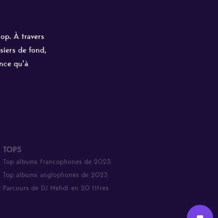
hop. À travers
siers de fond,
ance qu'à
TOPS
Top albums francophones de 2023
Top albums anglophones de 2023
Parcours de DJ Mehdi en 20 titres