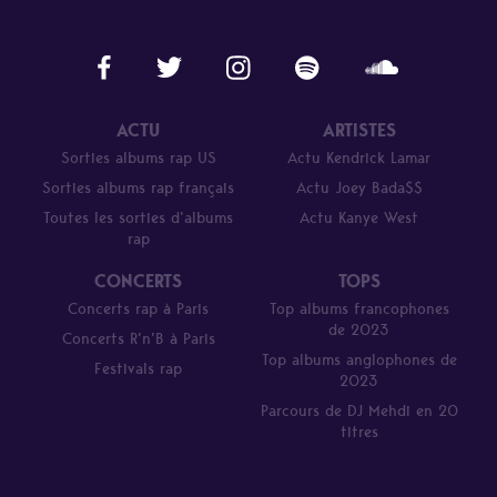
ACTU
ARTISTES
Sorties albums rap US
Actu Kendrick Lamar
Sorties albums rap français
Actu Joey Bada$$
Toutes les sorties d’albums
Actu Kanye West
rap
CONCERTS
TOPS
Concerts rap à Paris
Top albums francophones
de 2023
Concerts R’n’B à Paris
Top albums anglophones de
Festivals rap
2023
Parcours de DJ Mehdi en 20
titres