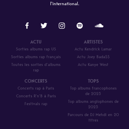
l'international.
ACTU
ARTISTES
Sorties albums rap US
Actu Kendrick Lamar
Sorties albums rap français
Actu Joey Bada$$
Toutes les sorties d’albums
Actu Kanye West
rap
CONCERTS
TOPS
Concerts rap à Paris
Top albums francophones
de 2023
Concerts R’n’B à Paris
Top albums anglophones de
Festivals rap
2023
Parcours de DJ Mehdi en 20
titres