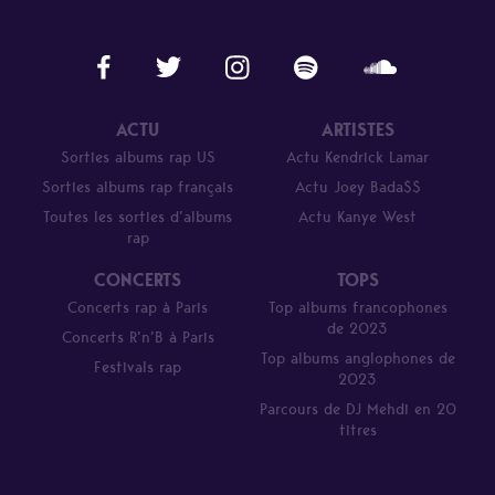
ACTU
ARTISTES
Sorties albums rap US
Actu Kendrick Lamar
Sorties albums rap français
Actu Joey Bada$$
Toutes les sorties d’albums
Actu Kanye West
rap
CONCERTS
TOPS
Concerts rap à Paris
Top albums francophones
de 2023
Concerts R’n’B à Paris
Top albums anglophones de
Festivals rap
2023
Parcours de DJ Mehdi en 20
titres