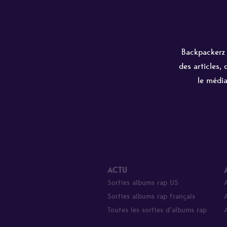
Backpackerz e
des articles,
le média
ACTU
Sorties albums rap US
Sorties albums rap français
Toutes les sorties d’albums rap