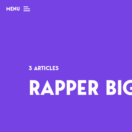
MENU
MAG
Dossiers
3 ARTICLES
Tops
RAPPER B
Interviews
Chroniques
Sorties
Newsletter