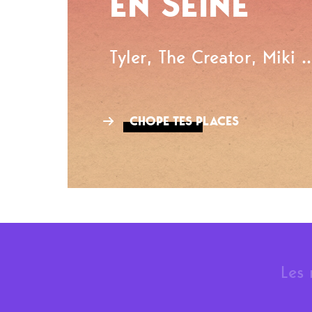
EN SEINE
Tyler, The Creator, Miki ..
CHOPE TES PLACES
Les 