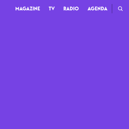
MAGAZINE
TV
RADIO
AGENDA
TV
Clips
Live
Documentaires
Web-séries