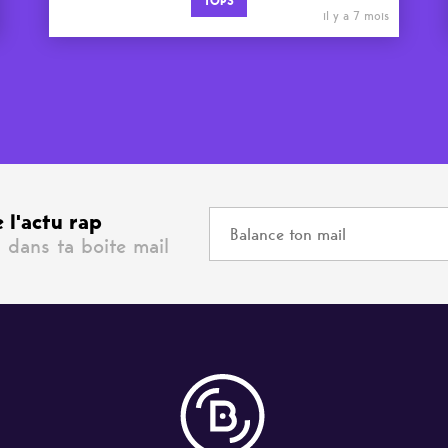
TOPS
il y a 7 mois
 l'actu rap
 dans ta boite mail