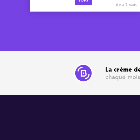
TOPS
il y a 7 mois
La crème de
chaque mois