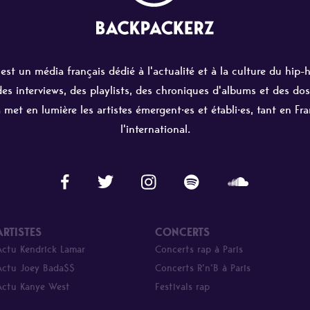
st un média français dédié à l'actualité et à la culture du hip-
 des interviews, des playlists, des chroniques d'albums et des dos
 met en lumière les artistes émergent·es et établi·es, tant en Fr
l'international.
ARTISTES
CONCERTS
Actu Kendrick Lamar
Concerts rap à Paris
Actu Joey Bada$$
Concerts R’n’B à Paris
Actu Kanye West
Festivals rap