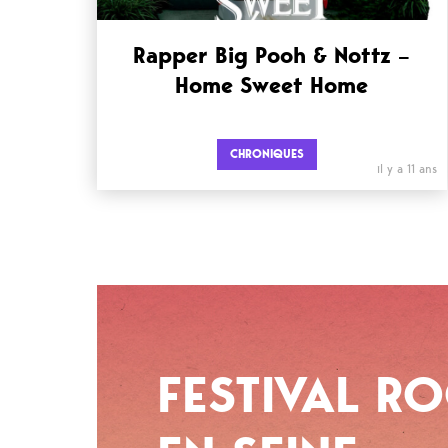
Rapper Big Pooh & Nottz –
Home Sweet Home
CHRONIQUES
il y a 11 ans
FESTIVAL R