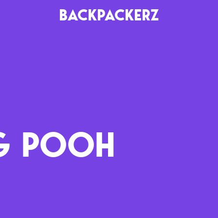
BACKPACKERZ
AGENDA
RADIO
Paris
Playlists
Festivals
Podcasts
IG POOH
Mixes