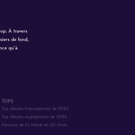
hop. À travers
siers de fond,
ance qu'à
TOPS
Top albums francophones de 2023
Top albums anglophones de 2023
Parcours de DJ Mehdi en 20 titres