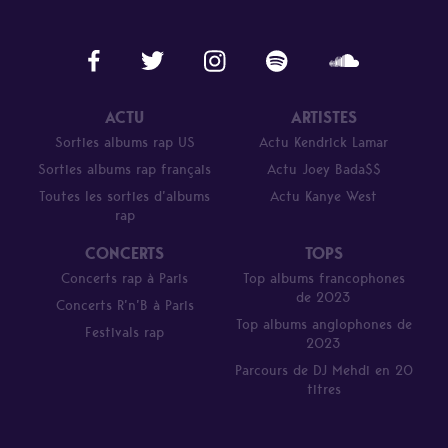
ACTU
ARTISTES
Sorties albums rap US
Actu Kendrick Lamar
Sorties albums rap français
Actu Joey Bada$$
Toutes les sorties d’albums
Actu Kanye West
rap
CONCERTS
TOPS
Concerts rap à Paris
Top albums francophones
de 2023
Concerts R’n’B à Paris
Top albums anglophones de
Festivals rap
2023
Parcours de DJ Mehdi en 20
titres