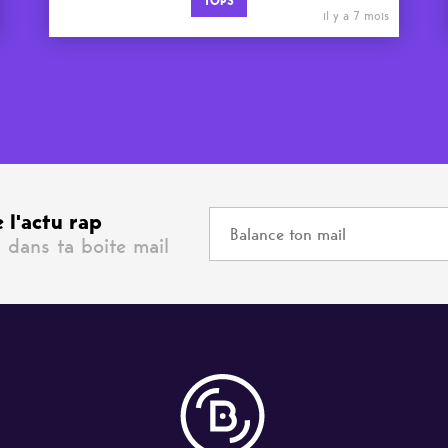
TOPS
il y a 7 mois
 l'actu rap
 dans ta boite mail