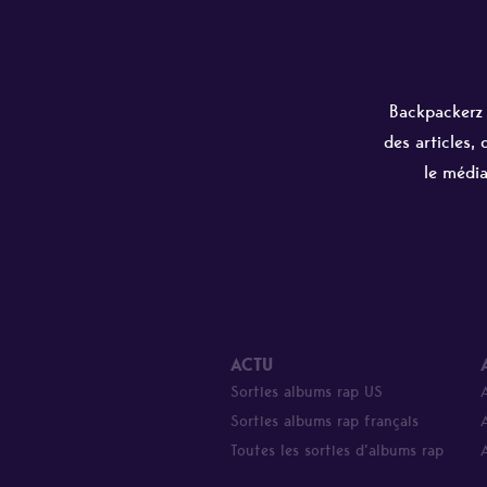
Backpackerz e
des articles,
le média
ACTU
Sorties albums rap US
Sorties albums rap français
Toutes les sorties d’albums rap