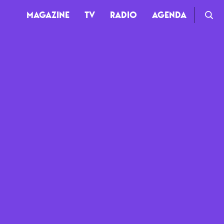
MAGAZINE
TV
RADIO
AGENDA
TV
Clips
Live
Documentaires
Web-séries