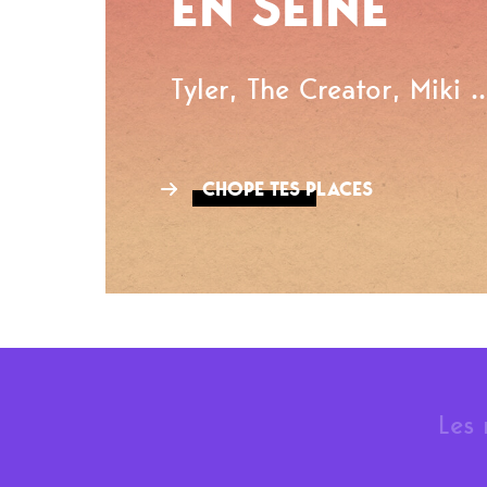
EN SEINE
Tyler, The Creator, Miki ..
CHOPE TES PLACES
Les 