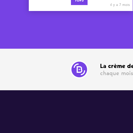
TOPS
il y a 7 mois
La crème de
chaque mois