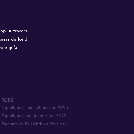
hop. À travers
siers de fond,
ance qu'à
TOPS
Top albums francophones de 2023
Top albums anglophones de 2023
Parcours de DJ Mehdi en 20 titres