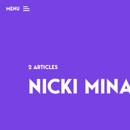
MENU
MAG
Dossiers
2 ARTICLES
Tops
NICKI MIN
Interviews
Chroniques
Sorties
Newsletter