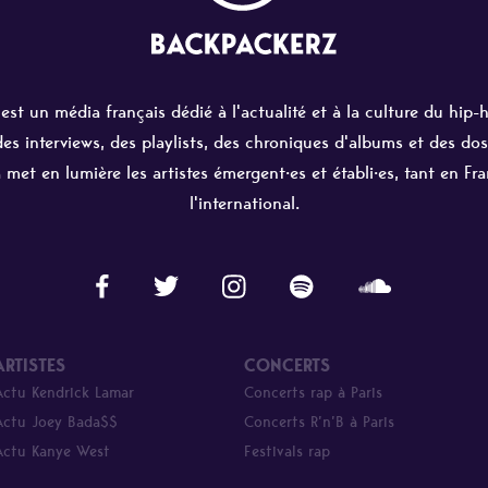
st un média français dédié à l'actualité et à la culture du hip-
 des interviews, des playlists, des chroniques d'albums et des dos
 met en lumière les artistes émergent·es et établi·es, tant en Fr
l'international.
ARTISTES
CONCERTS
Actu Kendrick Lamar
Concerts rap à Paris
Actu Joey Bada$$
Concerts R’n’B à Paris
Actu Kanye West
Festivals rap