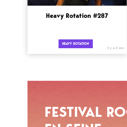
Heavy Rotation #287
HEAVY ROTATION
il y a 6 ans
FESTIVAL R