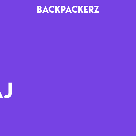
BACKPACKERZ
AGENDA
RADIO
Paris
Playlists
Festivals
Podcasts
AJ
Mixes