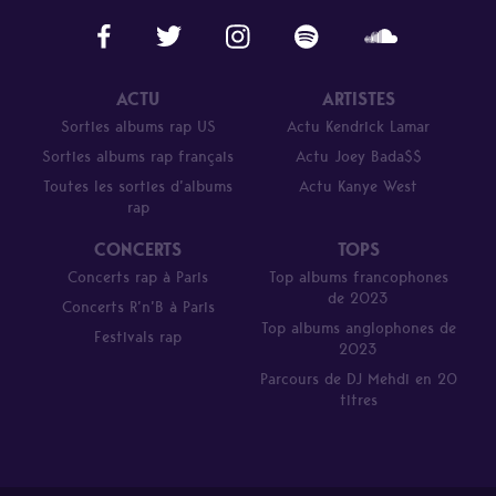
ACTU
ARTISTES
Sorties albums rap US
Actu Kendrick Lamar
Sorties albums rap français
Actu Joey Bada$$
Toutes les sorties d’albums
Actu Kanye West
rap
CONCERTS
TOPS
Concerts rap à Paris
Top albums francophones
de 2023
Concerts R’n’B à Paris
Top albums anglophones de
Festivals rap
2023
Parcours de DJ Mehdi en 20
titres