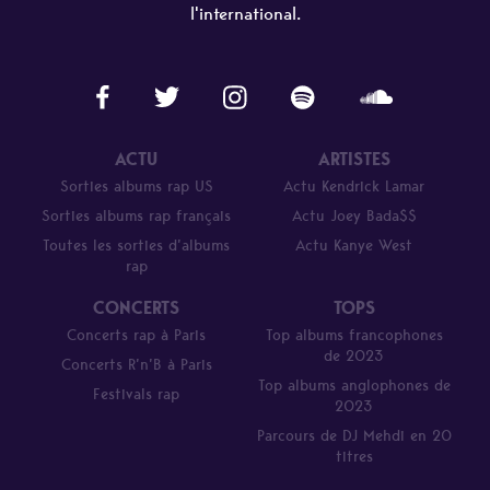
l'international.
ACTU
ARTISTES
Sorties albums rap US
Actu Kendrick Lamar
Sorties albums rap français
Actu Joey Bada$$
Toutes les sorties d’albums
Actu Kanye West
rap
CONCERTS
TOPS
Concerts rap à Paris
Top albums francophones
de 2023
Concerts R’n’B à Paris
Top albums anglophones de
Festivals rap
2023
Parcours de DJ Mehdi en 20
titres