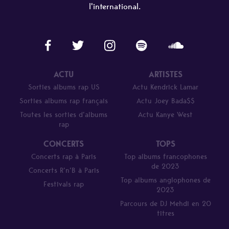
l'international.
ACTU
ARTISTES
Sorties albums rap US
Actu Kendrick Lamar
Sorties albums rap français
Actu Joey Bada$$
Toutes les sorties d’albums
Actu Kanye West
rap
CONCERTS
TOPS
Concerts rap à Paris
Top albums francophones
de 2023
Concerts R’n’B à Paris
Top albums anglophones de
Festivals rap
2023
Parcours de DJ Mehdi en 20
titres