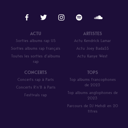
ACTU
ARTISTES
Sorties albums rap US
Actu Kendrick Lamar
Sorties albums rap français
Actu Joey Bada$$
Toutes les sorties d’albums
Actu Kanye West
rap
CONCERTS
TOPS
Concerts rap à Paris
Top albums francophones
de 2023
Concerts R’n’B à Paris
Top albums anglophones de
Festivals rap
2023
Parcours de DJ Mehdi en 20
titres