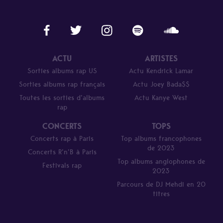
ACTU
ARTISTES
Sorties albums rap US
Actu Kendrick Lamar
Sorties albums rap français
Actu Joey Bada$$
Toutes les sorties d’albums
Actu Kanye West
rap
CONCERTS
TOPS
Concerts rap à Paris
Top albums francophones
de 2023
Concerts R’n’B à Paris
Top albums anglophones de
Festivals rap
2023
Parcours de DJ Mehdi en 20
titres