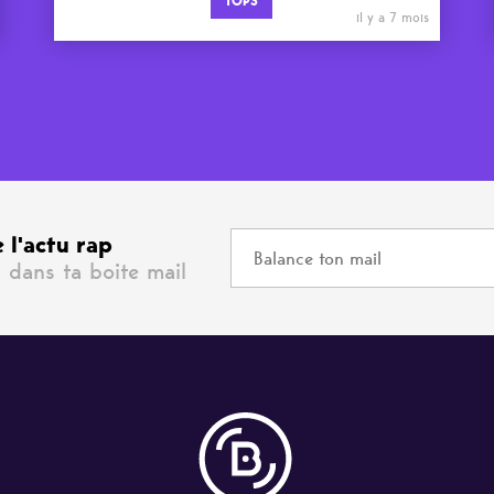
TOPS
il y a 7 mois
 l'actu rap
 dans ta boite mail