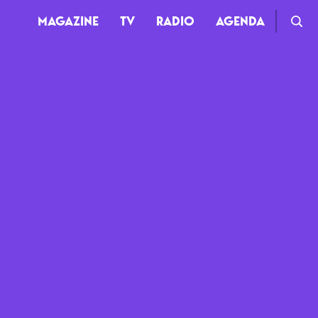
MAGAZINE
TV
RADIO
AGENDA
TV
Clips
Live
Documentaires
Web-séries