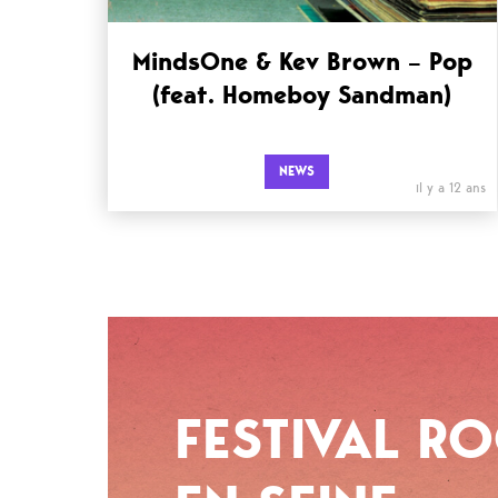
MindsOne & Kev Brown – Pop
(feat. Homeboy Sandman)
NEWS
il y a 12 ans
FESTIVAL R