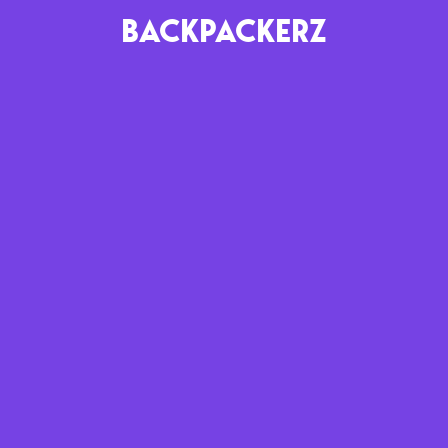
BACKPACKERZ
AGENDA
RADIO
Paris
Playlists
Festivals
Podcasts
Mixes