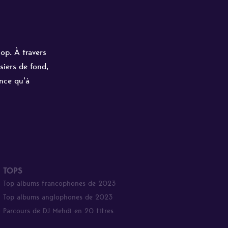
hop. À travers
siers de fond,
ance qu'à
TOPS
Top albums francophones de 2023
Top albums anglophones de 2023
Parcours de DJ Mehdi en 20 titres