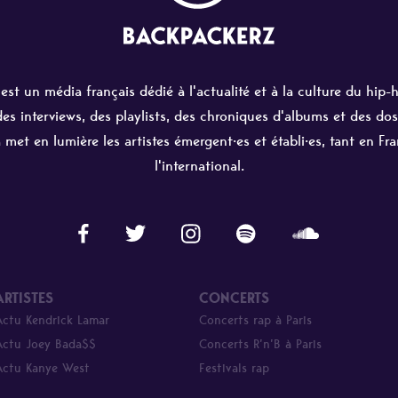
st un média français dédié à l'actualité et à la culture du hip-
 des interviews, des playlists, des chroniques d'albums et des dos
 met en lumière les artistes émergent·es et établi·es, tant en Fr
l'international.
ARTISTES
CONCERTS
Actu Kendrick Lamar
Concerts rap à Paris
Actu Joey Bada$$
Concerts R’n’B à Paris
Actu Kanye West
Festivals rap