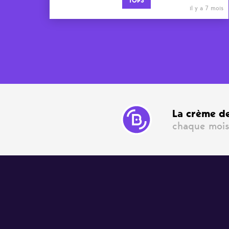
TOPS
il y a 7 mois
La crème de
chaque mois