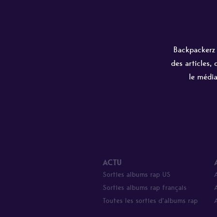
Backpackerz e
des articles,
le média
ACTU
Sorties albums rap US
Sorties albums rap français
Toutes les sorties d’albums rap