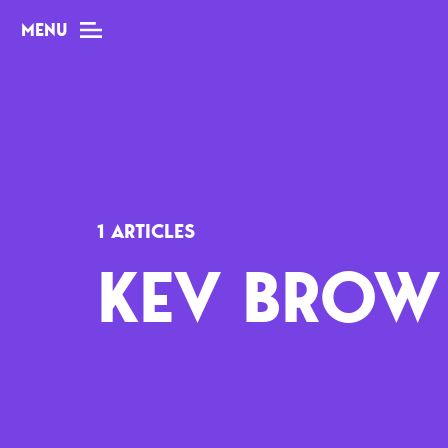
MENU
MAG
Dossiers
1 ARTICLES
Tops
KEV BROW
Interviews
Chroniques
Sorties
Newsletter