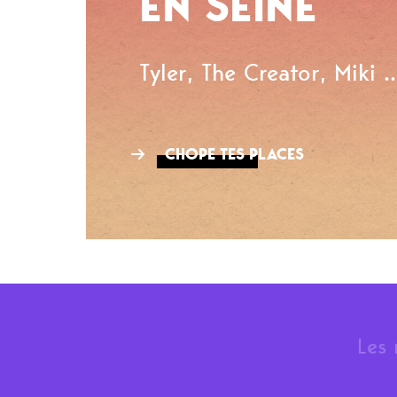
EN SEINE
Tyler, The Creator, Miki ..
CHOPE TES PLACES
Les 