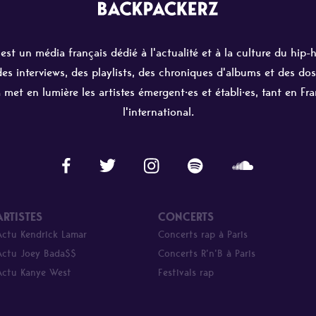
st un média français dédié à l'actualité et à la culture du hip-
 des interviews, des playlists, des chroniques d'albums et des dos
 met en lumière les artistes émergent·es et établi·es, tant en Fr
l'international.
ARTISTES
CONCERTS
Actu Kendrick Lamar
Concerts rap à Paris
Actu Joey Bada$$
Concerts R’n’B à Paris
Actu Kanye West
Festivals rap