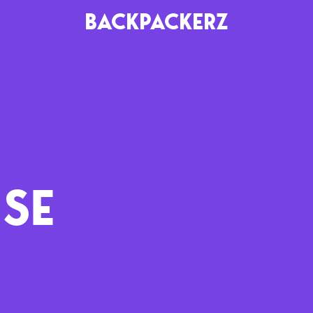
BACKPACKERZ
AGENDA
RADIO
Paris
Playlists
Festivals
Podcasts
SE
Mixes