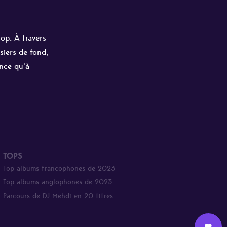
hop. À travers
siers de fond,
ance qu'à
TOPS
Top albums francophones de 2023
Top albums anglophones de 2023
Parcours de DJ Mehdi en 20 titres