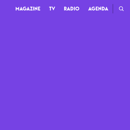
MAGAZINE
TV
RADIO
AGENDA
TV
Clips
Live
Documentaires
Web-séries