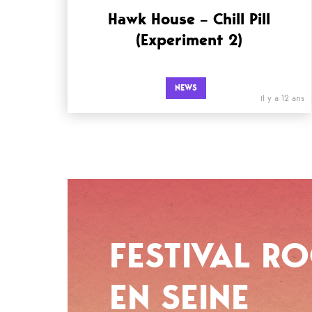
Hawk House – Chill Pill
(Experiment 2)
NEWS
il y a 12 ans
FESTIVAL R
EN SEINE