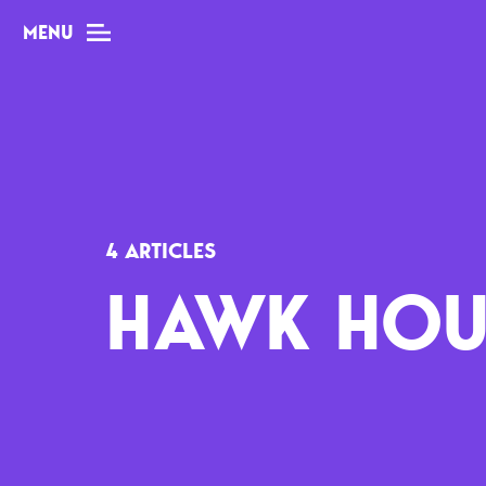
MENU
MAG
Dossiers
4 ARTICLES
Tops
HAWK HOU
Interviews
Chroniques
Sorties
Newsletter