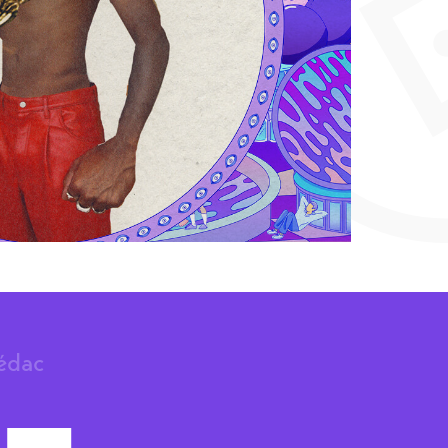
rédac