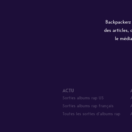
Backpackerz e
des articles,
le média
ACTU
Sorties albums rap US
Sorties albums rap français
Toutes les sorties d’albums rap