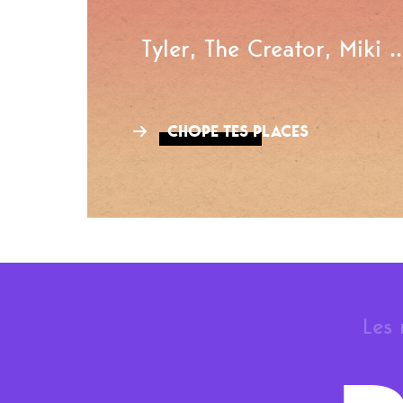
Tyler, The Creator, Miki ..
CHOPE TES PLACES
Les 