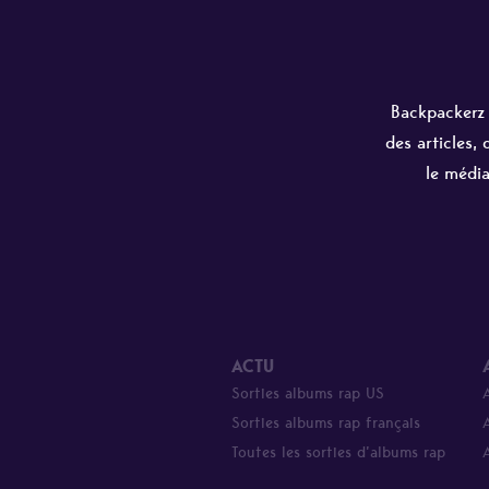
Backpackerz e
des articles,
le média
ACTU
Sorties albums rap US
Sorties albums rap français
Toutes les sorties d’albums rap