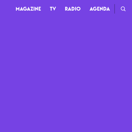
MAGAZINE
TV
RADIO
AGENDA
TV
Clips
Live
Documentaires
Web-séries