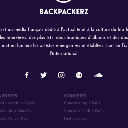
st un média français dédié à l'actualité et à la culture du hip-
 des interviews, des playlists, des chroniques d'albums et des dos
 met en lumière les artistes émergent·es et établi·es, tant en Fr
l'international.
ARTISTES
CONCERTS
Actu Kendrick Lamar
Concerts rap à Paris
Actu Joey Bada$$
Concerts R’n’B à Paris
Actu Kanye West
Festivals rap