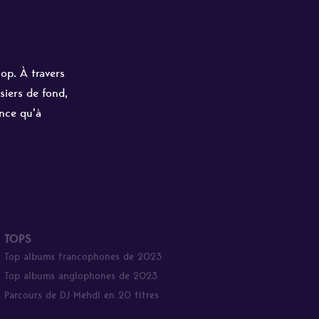
hop. À travers
siers de fond,
ance qu'à
TOPS
Top albums francophones de 2023
Top albums anglophones de 2023
Parcours de DJ Mehdi en 20 titres