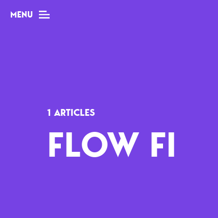
MENU
MAG
Dossiers
1 ARTICLES
Tops
FLOW FI
Interviews
Chroniques
Sorties
Newsletter