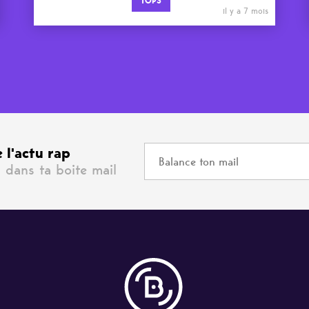
TOPS
il y a 7 mois
 l'actu rap
 dans ta boite mail