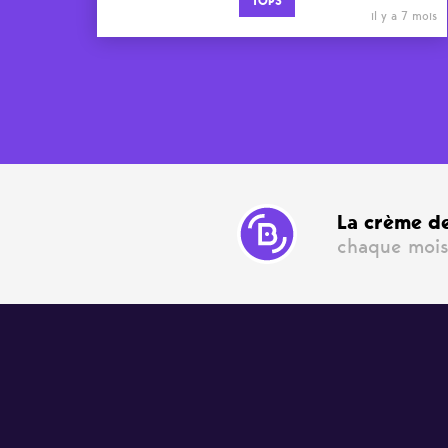
TOPS
il y a 7 mois
La crème de
chaque mois