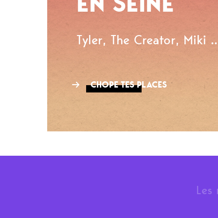
EN SEINE
Tyler, The Creator, Miki ..
CHOPE TES PLACES
Les 