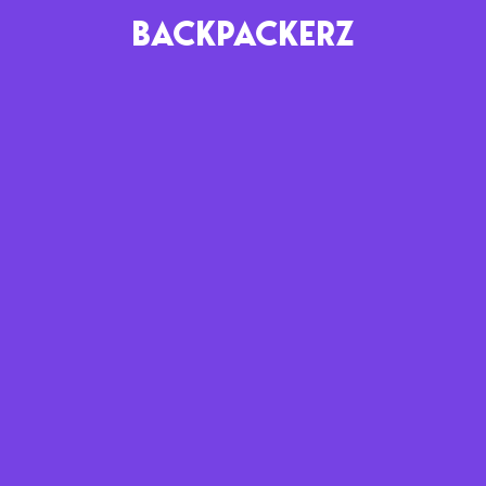
BACKPACKERZ
AGENDA
RADIO
Paris
Playlists
Festivals
Podcasts
Mixes