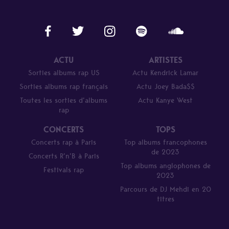
ACTU
ARTISTES
Sorties albums rap US
Actu Kendrick Lamar
Sorties albums rap français
Actu Joey Bada$$
Toutes les sorties d’albums
Actu Kanye West
rap
CONCERTS
TOPS
Concerts rap à Paris
Top albums francophones
de 2023
Concerts R’n’B à Paris
Top albums anglophones de
Festivals rap
2023
Parcours de DJ Mehdi en 20
titres