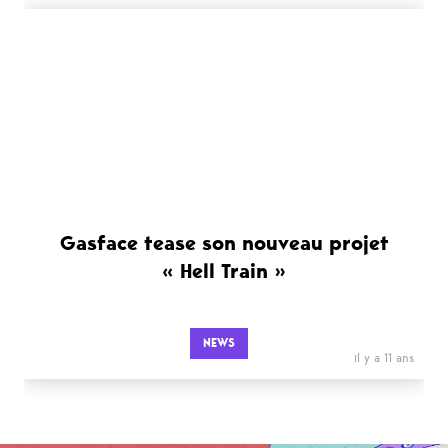
Gasface tease son nouveau projet
« Hell Train »
NEWS
il y a 11 ans