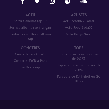
ACTU
ARTISTES
Sorties albums rap US
Actu Kendrick Lamar
Sorties albums rap français
Actu Joey Bada$$
Toutes les sorties d’albums
Actu Kanye West
rap
CONCERTS
TOPS
Concerts rap à Paris
Top albums francophones
de 2023
Concerts R’n’B à Paris
Top albums anglophones de
Festivals rap
2023
Parcours de DJ Mehdi en 20
titres