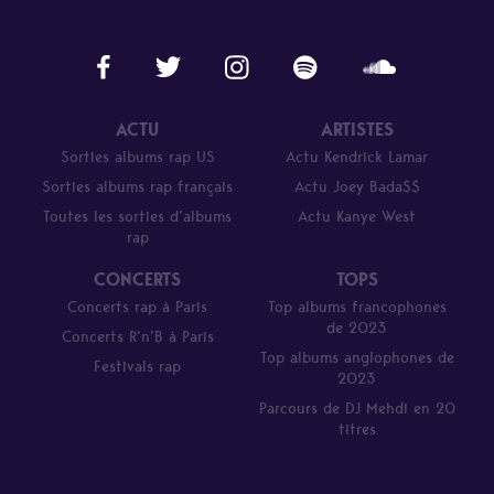
ACTU
ARTISTES
Sorties albums rap US
Actu Kendrick Lamar
Sorties albums rap français
Actu Joey Bada$$
Toutes les sorties d’albums
Actu Kanye West
rap
CONCERTS
TOPS
Concerts rap à Paris
Top albums francophones
de 2023
Concerts R’n’B à Paris
Top albums anglophones de
Festivals rap
2023
Parcours de DJ Mehdi en 20
titres