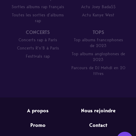
Sorties albums rap français
Actu Joey Bada$$
Toutes les sorties d’albums
Actu Kanye West
rap
CONCERTS
TOPS
Concerts rap à Paris
Top albums francophones
de 2023
Concerts R’n’B à Paris
Top albums anglophones de
Festivals rap
2023
Parcours de DJ Mehdi en 20
titres
A propos
Nous rejoindre
Promo
Contact