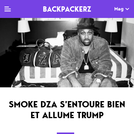
BACKPACKERZ
Mag
TV
MAG
AGENDA
Clips
Dossiers
Paris
Live
Tops
Festivals
Documentaires
Interviews
Web-séries
Chroniques
SMOKE DZA S’ENTOURE BIEN
Sorties
ET ALLUME TRUMP
Newsletter