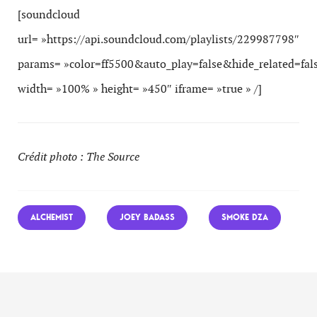
[soundcloud
url= »https://api.soundcloud.com/playlists/229987798″
params= »color=ff5500&auto_play=false&hide_related=f
width= »100% » height= »450″ iframe= »true » /]
Crédit photo : The Source
ALCHEMIST
JOEY BADASS
SMOKE DZA