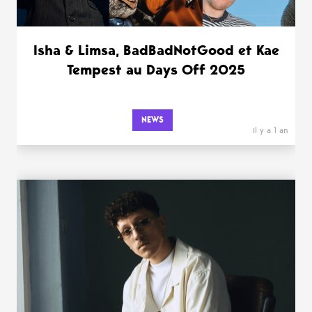
Isha & Limsa, BadBadNotGood et Kae
Tempest au Days Off 2025
NEWS
il y a 1 an