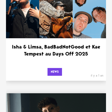
Isha & Limsa, BadBadNotGood et Kae
Tempest au Days Off 2025
NEWS
il y a 1 an