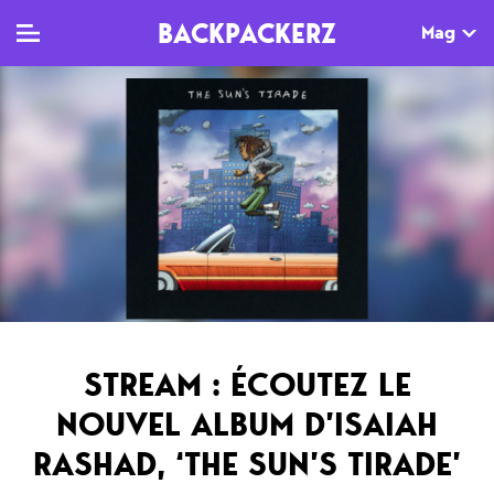
BACKPACKERZ
Mag
TV
MAG
AGENDA
Clips
Dossiers
Paris
Live
Tops
Festivals
Documentaires
Interviews
Web-séries
Chroniques
STREAM : ÉCOUTEZ LE
Sorties
NOUVEL ALBUM D’ISAIAH
Newsletter
RASHAD, ‘THE SUN’S TIRADE’