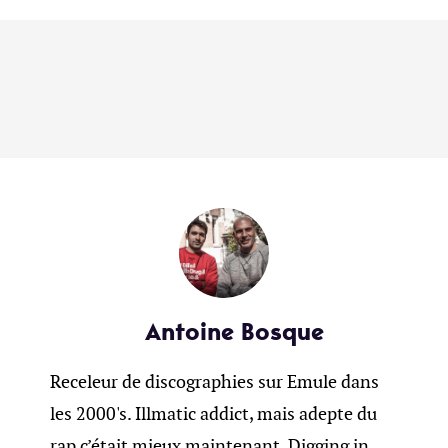
Antoine Bosque
Receleur de discographies sur Emule dans
les 2000's. Illmatic addict, mais adepte du
rap c’était mieux maintenant. Digging in