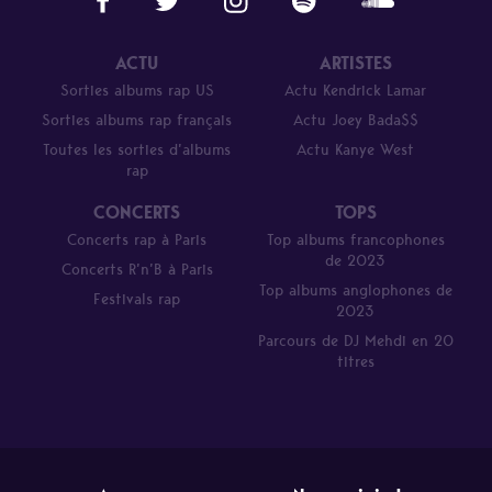
ACTU
ARTISTES
Sorties albums rap US
Actu Kendrick Lamar
Sorties albums rap français
Actu Joey Bada$$
Toutes les sorties d’albums
Actu Kanye West
rap
CONCERTS
TOPS
Concerts rap à Paris
Top albums francophones
de 2023
Concerts R’n’B à Paris
Top albums anglophones de
Festivals rap
2023
Parcours de DJ Mehdi en 20
titres