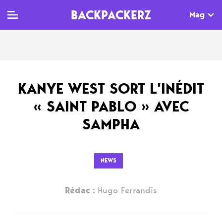
BACKPACKERZ
Mag
TV
MAG
AGENDA
KANYE WEST SORT L’INÉDIT
Clips
Dossiers
Paris
« SAINT PABLO » AVEC
Live
Tops
Festivals
SAMPHA
Documentaires
Interviews
Web-séries
Chroniques
NEWS
Sorties
Rédac :
Hugo Ferrandis
Newsletter