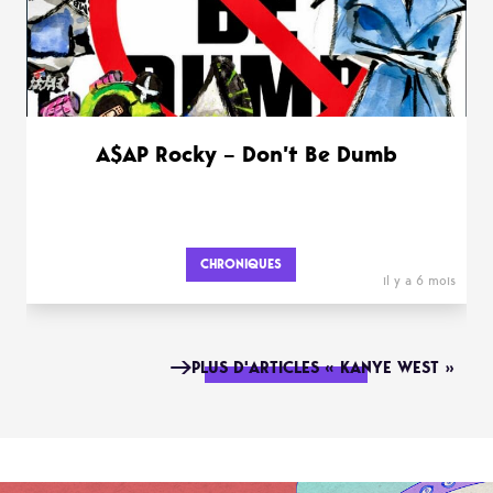
A$AP Rocky – Don’t Be Dumb
CHRONIQUES
il y a 6 mois
PLUS D'ARTICLES « KANYE WEST »