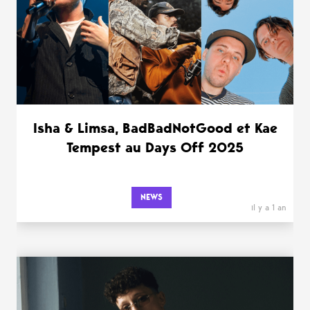
Isha & Limsa, BadBadNotGood et Kae
Tempest au Days Off 2025
NEWS
il y a 1 an