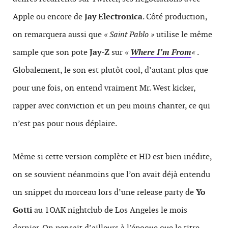
Apple ou encore de
Jay Electronica
. Côté production,
on remarquera aussi que
« Saint Pablo »
utilise le même
sample que son pote
Jay-Z
sur
«
Where I’m From
«
.
Globalement, le son est plutôt cool, d’autant plus que
pour une fois, on entend vraiment Mr. West kicker,
rapper avec conviction et un peu moins chanter, ce qui
n’est pas pour nous déplaire.
Même si cette version complète et HD est bien inédite,
on se souvient néanmoins que l’on avait déjà entendu
un snippet du morceau lors d’une release party de
Yo
Gotti
au 1OAK nightclub de Los Angeles le mois
dernier. On pensait d’ailleurs à l’époque que le titre