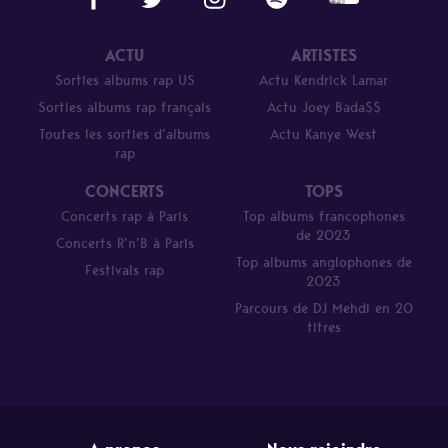
ACTU
ARTISTES
Sorties albums rap US
Actu Kendrick Lamar
Sorties albums rap français
Actu Joey Bada$$
Toutes les sorties d’albums
Actu Kanye West
rap
CONCERTS
TOPS
Concerts rap à Paris
Top albums francophones
de 2023
Concerts R’n’B à Paris
Top albums anglophones de
Festivals rap
2023
Parcours de DJ Mehdi en 20
titres