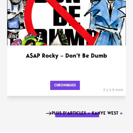
A$AP Rocky – Don’t Be Dumb
CHRONIQUES
il y a 6 mois
PLUS D'ARTICLES « KANYE WEST »