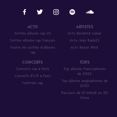
ACTU
ARTISTES
Sorties albums rap US
Actu Kendrick Lamar
Sorties albums rap français
Actu Joey Bada$$
Toutes les sorties d’albums
Actu Kanye West
rap
CONCERTS
TOPS
Concerts rap à Paris
Top albums francophones
de 2023
Concerts R’n’B à Paris
Top albums anglophones de
Festivals rap
2023
Parcours de DJ Mehdi en 20
titres