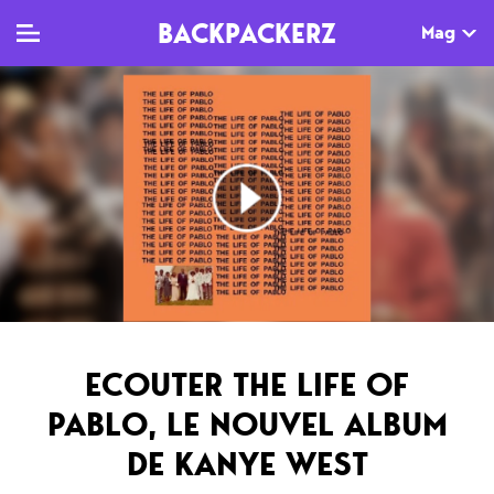
BACKPACKERZ
Mag
TV
MAG
AGENDA
Clips
Dossiers
Paris
Live
Tops
Festivals
Documentaires
Interviews
Web-séries
Chroniques
ECOUTER THE LIFE OF
Sorties
PABLO, LE NOUVEL ALBUM
Newsletter
DE KANYE WEST