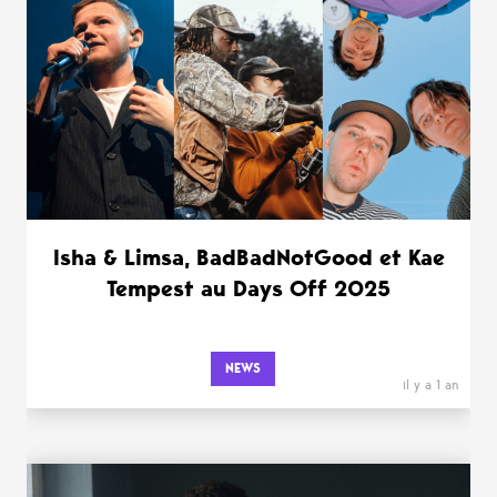
Isha & Limsa, BadBadNotGood et Kae
Tempest au Days Off 2025
NEWS
il y a 1 an